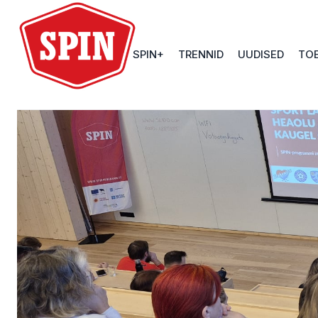
MIS
ESILEHT
ON
SPIN+
TRENNID
UUDISED
TO
SPIN?