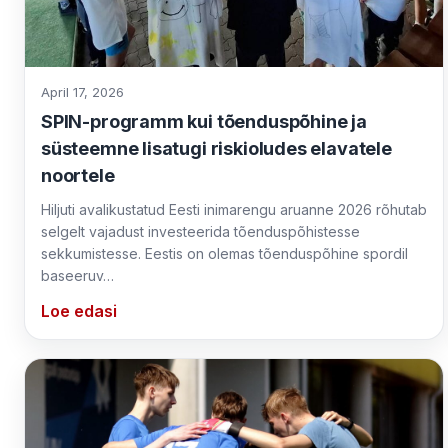
April 17, 2026
SPIN-programm kui tõenduspõhine ja
süsteemne lisatugi riskioludes elavatele
noortele
Hiljuti avalikustatud Eesti inimarengu aruanne 2026 rõhutab
selgelt vajadust investeerida tõenduspõhistesse
sekkumistesse. Eestis on olemas tõenduspõhine spordil
baseeruv…
Loe edasi