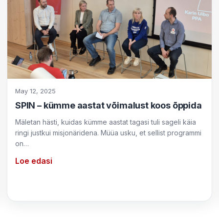
May 12, 2025
SPIN – kümme aastat võimalust koos õppida
Mäletan hästi, kuidas kümme aastat tagasi tuli sageli käia
ringi justkui misjonäridena. Müüa usku, et sellist programmi
on…
Loe edasi