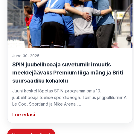
June 30, 2025
SPIN juubelihooaja suveturniiri muutis
meeldejäävaks Premium liiga mäng ja Briti
suursaadiku kohalolu
Juuni keskel lõpetas SPIN-programm oma 10.
juubelihooaja tõelise spordipeoga. Toimus jalgpalliturniir A.
Le Coq, Sportland ja Nike Arenal,…
Loe edasi