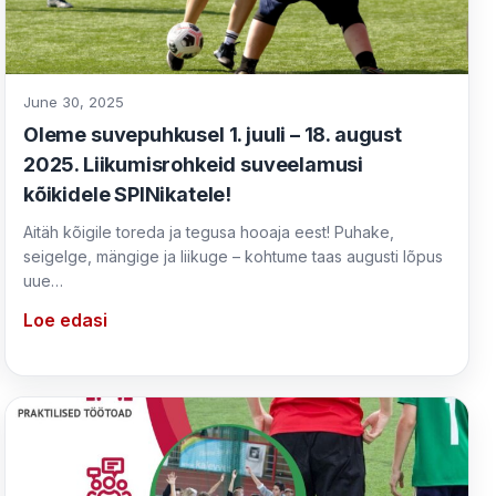
June 30, 2025
Oleme suvepuhkusel 1. juuli – 18. august
2025. Liikumisrohkeid suveelamusi
kõikidele SPINikatele!
Aitäh kõigile toreda ja tegusa hooaja eest! Puhake,
seigelge, mängige ja liikuge – kohtume taas augusti lõpus
uue…
Loe edasi